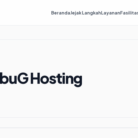
Beranda
Jejak Langkah
Layanan
Fasilita
buG Hosting