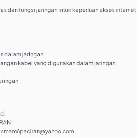
s dan fungsi jaringan intuk keperluan akses internet
as dalam jaringan
rangan kabel yang digunakan dalam jaringan
aringan
d.
IRAN
/ smam6paciran@yahoo.com