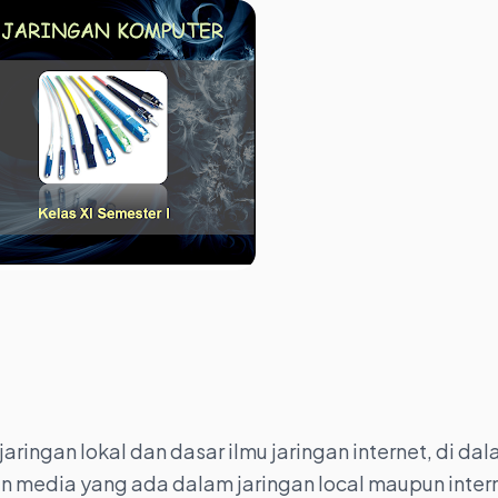
aringan lokal dan dasar ilmu jaringan internet, di da
an media yang ada dalam jaringan local maupun inter