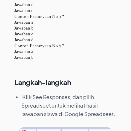
Langkah-langkah
Klik See Responses, dan pilih
Spreadseet untuk melihat hasil
jawaban siswa di Google Spreadseet.