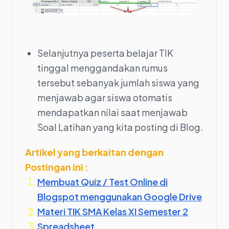
Selanjutnya peserta belajar TIK
tinggal menggandakan rumus
tersebut sebanyak jumlah siswa yang
menjawab agar siswa otomatis
mendapatkan nilai saat menjawab
Soal Latihan yang kita posting di Blog.
Artikel yang berkaitan dengan
Postingan ini :
Membuat Quiz / Test Online di
Blogspot menggunakan Google Drive
Materi TIK SMA Kelas XI Semester 2
Spreadsheet