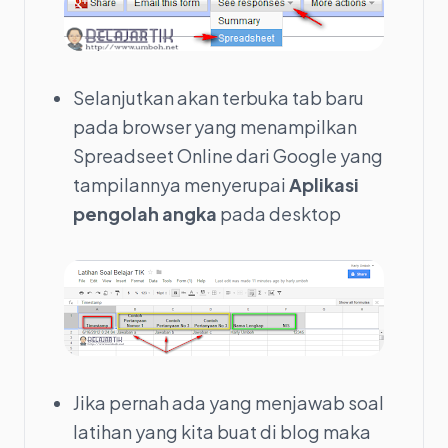
Selanjutkan akan terbuka tab baru
pada browser yang menampilkan
Spreadseet Online dari Google yang
tampilannya menyerupai
Aplikasi
pengolah angka
pada desktop
Jika pernah ada yang menjawab soal
latihan yang kita buat di blog maka