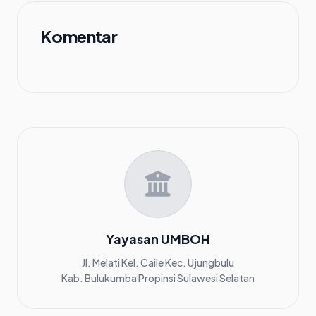
Komentar
Yayasan UMBOH
Jl. Melati Kel. Caile Kec. Ujungbulu
Kab. Bulukumba Propinsi Sulawesi Selatan