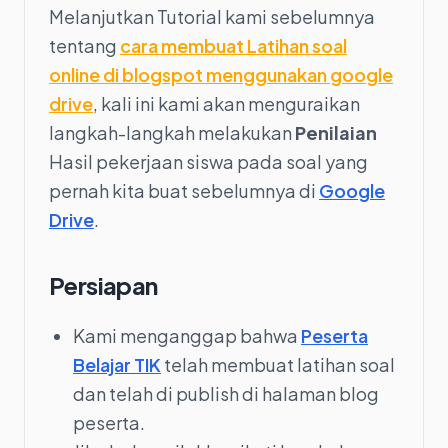
Melanjutkan Tutorial kami sebelumnya
tentang
cara membuat Latihan soal
online di blogspot menggunakan google
drive
, kali ini kami akan menguraikan
langkah-langkah melakukan
Penilaian
Hasil pekerjaan siswa pada soal yang
pernah kita buat sebelumnya di
Google
Drive
.
Persiapan
Kami menganggap bahwa
Peserta
Belajar TIK
telah membuat latihan soal
dan telah di publish di halaman blog
peserta.